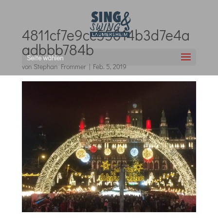
4811cf7e9cc55014b3d7e4a
adbbb784b
Seite wählen
von
Stephan Frommer
|
Feb. 5, 2019