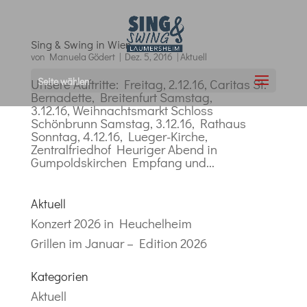
Sing & Swing in Wien
von
Manuela Gödert
|
Dez. 5, 2016
|
Aktuell
Seite wählen
Unsere Auftritte: Freitag, 2.12.16, Caritas St.
Bernadette, Breitenfurt Samstag,
3.12.16, Weihnachtsmarkt Schloss
Schönbrunn Samstag, 3.12.16, Rathaus
Sonntag, 4.12.16, Lueger-Kirche,
Zentralfriedhof Heuriger Abend in
Gumpoldskirchen Empfang und...
Aktuell
Konzert 2026 in Heuchelheim
Grillen im Januar – Edition 2026
Kategorien
Aktuell