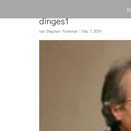
H
dinges1
von
Stephan Frommer
|
Feb. 7, 2019