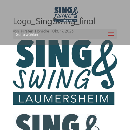
Logo_SingSwing_final
von
Kirsten Hönicke
|
Okt. 17, 2025
Seite wählen