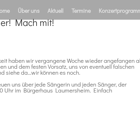
ome
Über uns
Aktuell
Termine
Konzertprogram
der! Mach mit!
keit haben wir vergangene Woche wieder angefangen a
gen und dem festen Vorsatz, uns von eventuell falschen
Und siehe da…wir können es noch.
freuen uns über jede Sängerin und jeden Sänger, der
30 Uhr im Bürgerhaus Laumersheim. Einfach